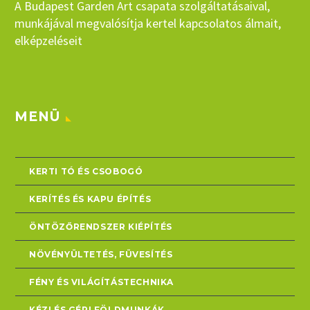
A Budapest Garden Art csapata szolgáltatásaival,
munkájával megvalósítja kertel kapcsolatos álmait,
elképzeléseit
MENÜ
KERTI TÓ ÉS CSOBOGÓ
KERÍTÉS ÉS KAPU ÉPÍTÉS
ÖNTÖZŐRENDSZER KIÉPÍTÉS
NÖVÉNYÜLTETÉS, FÜVESÍTÉS
FÉNY ÉS VILÁGÍTÁSTECHNIKA
KÉZI ÉS GÉPI FÖLDMUNKÁK