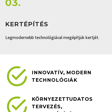
03.
KERTÉPÍTÉS
Legmodernebb technológiával megépítjük kertjét.


INNOVATÍV, MODERN
TECHNOLÓGIÁK


KÖRNYEZETTUDATOS
TERVEZÉS,