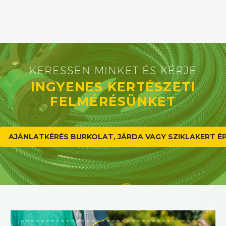
KERESSEN MINKET ÉS KÉRJE
INGYENES KERTÉSZETI
FELMÉRÉSÜNKET
AJÁNLATKÉRÉS BURKOLAT, JÁRDA VAGY SZIKLAKERT ÉP