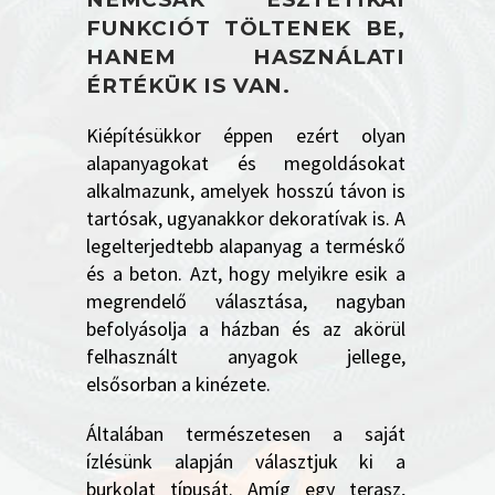
FUNKCIÓT TÖLTENEK BE,
HANEM HASZNÁLATI
ÉRTÉKÜK IS VAN.
Kiépítésükkor éppen ezért olyan
alapanyagokat és megoldásokat
alkalmazunk, amelyek hosszú távon is
tartósak, ugyanakkor dekoratívak is. A
legelterjedtebb alapanyag a terméskő
és a beton. Azt, hogy melyikre esik a
megrendelő választása, nagyban
befolyásolja a házban és az akörül
felhasznált anyagok jellege,
elsősorban a kinézete.
Általában természetesen a saját
ízlésünk alapján választjuk ki a
burkolat típusát. Amíg egy terasz,