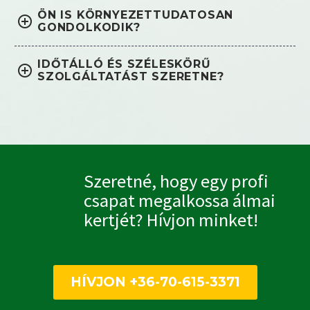
ÖN IS KÖRNYEZETTUDATOSAN
GONDOLKODIK?
IDŐTÁLLÓ ÉS SZÉLESKÖRŰ
SZOLGÁLTATÁST SZERETNE?
Szeretné, hogy egy profi
csapat megalkossa álmai
kertjét? Hívjon minket!
HÍVJON +36-70-615-3371